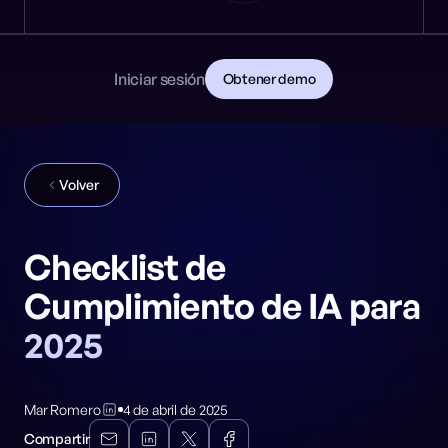
Noticias
DESARROLLADORES
🎩 NeuralTrust en Black Hat: Stand 8106
PRIMEROS PASOS
Documentación
Lee la documentación
Contacto
Iniciar sesión
Obtener demo
Descarga la guía para CISOs
GitHub
REDES SOCIALES
Volver
Checklist de
Cumplimiento de IA para
2025
Mar Romero
4 de abril de 2025
Compartir