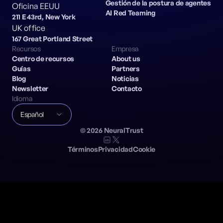
Gestión de la postura de agentes
Oficina EEUU
AI Red Teaming
211 E 43rd, New York
UK office
167 Great Portland Street
Recursos
Empresa
Centro de recursos
About us
Guías
Partners
Blog
Noticias
Newsletter
Contacto
Idioma
Español
©
2026
NeuralTrust
Términos
Privacidad
Cookie