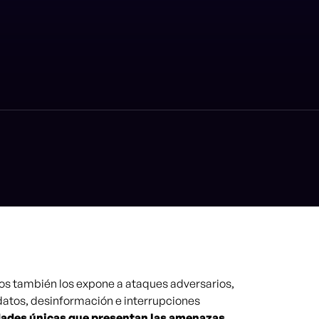
cos también los expone a ataques adversarios,
atos, desinformación e interrupciones
lidades únicas que presentan las amenazas