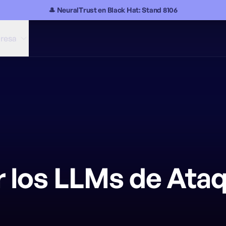
🎩 NeuralTrust en Black Hat: Stand 8106
resa
 los LLMs de Ata