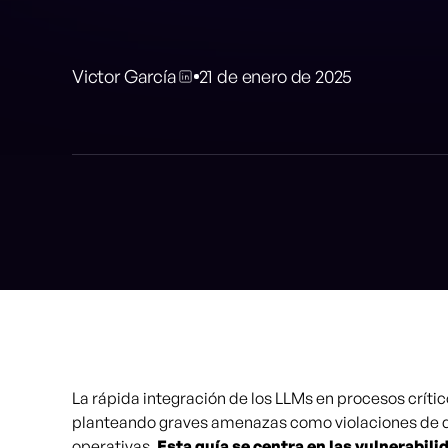
Victor García
21 de enero de 2025
La rápida integración de los LLMs en procesos críti
planteando graves amenazas como violaciones de d
operativas.
Esta guía se centra en las vulnerabi