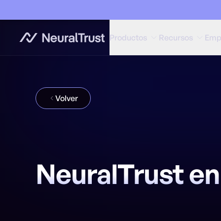
Productos
Recursos
Emp
Volver
NeuralTrust en