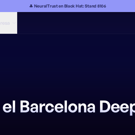
🎩 NeuralTrust en Black Hat: Stand 8106
resa
 el Barcelona De