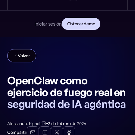
Noticias
DESARROLLADORES
🎩 NeuralTrust en Black Hat: Stand 8106
PRIMEROS PASOS
Documentación
Lee la documentación
Contacto
Iniciar sesión
Obtener demo
Descarga la guía para CISOs
GitHub
REDES SOCIALES
Volver
OpenClaw como
ejercicio de fuego real en
seguridad de IA agéntica
Alessandro Pignati
3 de febrero de 2026
Compartir