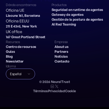
Dónde encontrarnos
Productos
Seguridad en runtime de agentes
Oficina UE
Gateway de agentes
Llacuna 161, Barcelona
Gestión de la postura de agentes
Oficina EEUU
AI Red Teaming
211 E 43rd, New York
UK office
167 Great Portland Street
Recursos
Empresa
Centro de recursos
About us
Guías
Partners
Blog
Noticias
Newsletter
Contacto
Idioma
Español
©
2026
NeuralTrust
Términos
Privacidad
Cookie