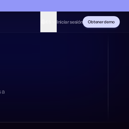
Iniciar sesión
ES
Obtener demo
 a