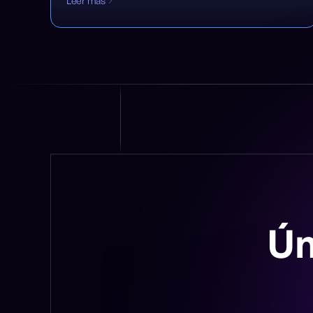
Leer más
Ún