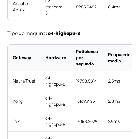
c2-
Apache
standard-
5955.9482
8.4ms
Apisix
8
Tipo de máquina:
c4-highcpu-8
Peticiones
Respuesta
Gateway
Hardware
por
media
segundo
c4-
NeuralTrust
19758.5314
2.5ms
highcpu-8
c4-
Kong
18169.9125
2.8ms
highcpu-8
c4-
Tyk
17053.2029
2.9ms
highcpu-8
c4-