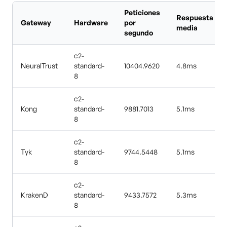
Peticiones
Respuesta
Gateway
Hardware
por
media
segundo
c2-
NeuralTrust
standard-
10404.9620
4.8ms
8
c2-
Kong
standard-
9881.7013
5.1ms
8
c2-
Tyk
standard-
9744.5448
5.1ms
8
c2-
KrakenD
standard-
9433.7572
5.3ms
8