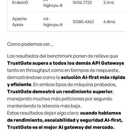
KrakenD
16136.7723
3.1ms
highcpu-8
Apache
c4-
10380.4362
4.8ms
Apisix
highcpu-8
Como podemos ver…
Los resultados del benchmark ponen de relieve que
TrustGate supera a todos los demás API Gateways
tanto en throughput como en tiempos de respuesta,
demostrándose como la
solución AI-first más rápida
y eficiente
. En ambos tipos de máquina probados,
TrustGate demostró un rendimiento superior
,
manejando muchas más peticiones por segundo
manteniendo la latencia más baja.
Estos resultados dejan algo claro:
cuando hablamos
de rendimiento, escalabilidad y seguridad AI-first,
TrustGate es el mejor AI gateway del mercado.