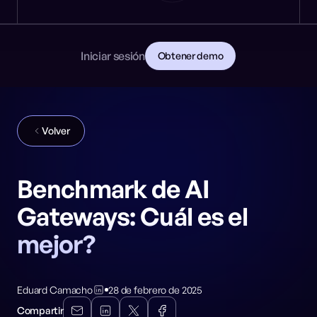
Noticias
DESARROLLADORES
🎩 NeuralTrust en Black Hat: Stand 8106
PRIMEROS PASOS
Documentación
Lee la documentación
Contacto
Iniciar sesión
Obtener demo
Descarga la guía para CISOs
GitHub
REDES SOCIALES
Volver
Benchmark de AI
Gateways: Cuál es el
mejor?
Eduard Camacho
28 de febrero de 2025
Compartir