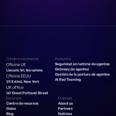
Dónde encontrarnos
Productos
Seguridad en runtime de agentes
Oficina UE
Gateway de agentes
Llacuna 161, Barcelona
Gestión de la postura de agentes
Oficina EEUU
AI Red Teaming
211 E 43rd, New York
UK office
167 Great Portland Street
Recursos
Empresa
Centro de recursos
About us
Guías
Partners
Blog
Noticias