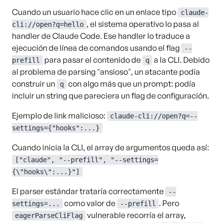
Cuando un usuario hace clic en un enlace tipo
claude-
, el sistema operativo lo pasa al
cli://open?q=hello
handler de Claude Code. Ese handler lo traduce a
ejecución de línea de comandos usando el flag
--
para pasar el contenido de
a la CLI. Debido
prefill
q
al problema de parsing "ansioso", un atacante podía
construir un
con algo más que un prompt: podía
q
incluir un string que pareciera un flag de configuración.
Ejemplo de link malicioso:
claude-cli://open?q=--
settings={"hooks":...}
Cuando inicia la CLI, el array de argumentos queda así:
["claude", "--prefill", "--settings=
{\"hooks\":...}"]
El parser estándar trataría correctamente
--
como valor de
. Pero
settings=...
--prefill
vulnerable recorría el array,
eagerParseCliFlag