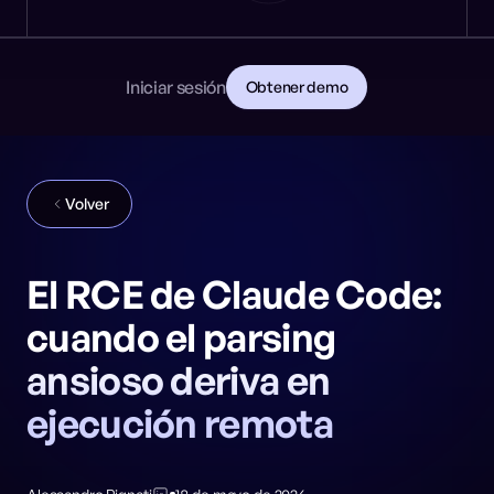
Noticias
DESARROLLADORES
🎩 NeuralTrust en Black Hat: Stand 8106
PRIMEROS PASOS
Documentación
Lee la documentación
Contacto
Iniciar sesión
Obtener demo
Descarga la guía para CISOs
GitHub
REDES SOCIALES
Volver
El RCE de Claude Code:
cuando el parsing
ansioso deriva en
ejecución remota