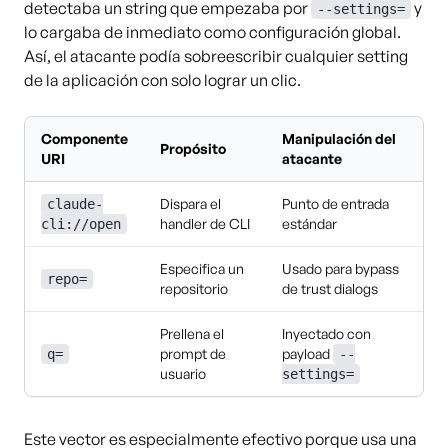
detectaba un string que empezaba por
y
--settings=
lo cargaba de inmediato como configuración global.
Así, el atacante podía sobreescribir cualquier setting
de la aplicación con solo lograr un clic.
Componente
Manipulación del
Propósito
URI
atacante
Dispara el
Punto de entrada
claude-
handler de CLI
estándar
cli://open
Especifica un
Usado para bypass
repo=
repositorio
de trust dialogs
Prellena el
Inyectado con
prompt de
payload
q=
--
usuario
settings=
Este vector es especialmente efectivo porque usa una