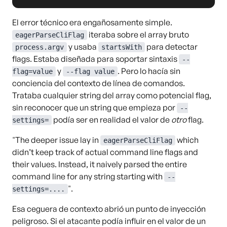
El error técnico era engañosamente simple.
iteraba sobre el array bruto
eagerParseCliFlag
y usaba
para detectar
process.argv
startsWith
flags. Estaba diseñada para soportar sintaxis
--
y
. Pero lo hacía sin
flag=value
--flag value
conciencia del contexto de línea de comandos.
Trataba cualquier string del array como potencial flag,
sin reconocer que un string que empieza por
--
podía ser en realidad el valor de
otro
flag.
settings=
"The deeper issue lay in
which
eagerParseCliFlag
didn’t keep track of actual command line flags and
their values. Instead, it naively parsed the entire
command line for any string starting with
--
".
settings=....
Esa ceguera de contexto abrió un punto de inyección
peligroso. Si el atacante podía influir en el valor de un