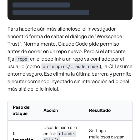
Para hacerlo aún más silencioso, el investigador
encontró forma de saltar el diálogo de "Workspace
Trust". Normalmente, Claude Code pide permiso
antes de correr en un repo nuevo. Pero si el atacante
fija
en el deeplink a un repo ya confiado por el
repo
usuario (como
), la CLI asume
anthropics/claude-code
entorno seguro. Eso elimina la última barrera y permite
ejecutar comando inyectado sin interacción adicional
más allá del clic inicial.
Paso del
Acción
Resultado
ataque
Usuario hace clic
Settings
1.
en link
claude-
maliciosos cargan
Inyección