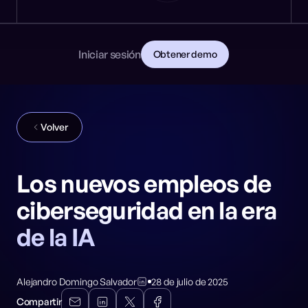
Noticias
DESARROLLADORES
🎩 NeuralTrust en Black Hat: Stand 8106
PRIMEROS PASOS
Documentación
Lee la documentación
Contacto
Iniciar sesión
Obtener demo
Descarga la guía para CISOs
GitHub
REDES SOCIALES
Volver
Los nuevos empleos de
ciberseguridad en la era
de la IA
Alejandro Domingo Salvador
28 de julio de 2025
Compartir