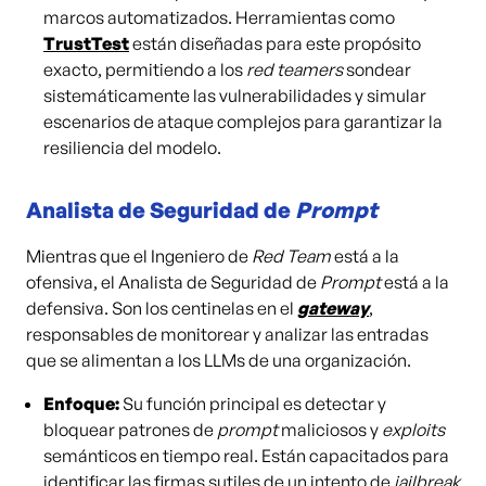
marcos automatizados. Herramientas como
TrustTest
están diseñadas para este propósito
exacto, permitiendo a los
red teamers
sondear
sistemáticamente las vulnerabilidades y simular
escenarios de ataque complejos para garantizar la
resiliencia del modelo.
Analista de Seguridad de
Prompt
Mientras que el Ingeniero de
Red Team
está a la
ofensiva, el Analista de Seguridad de
Prompt
está a la
defensiva. Son los centinelas en el
gateway
,
responsables de monitorear y analizar las entradas
que se alimentan a los LLMs de una organización.
Enfoque:
Su función principal es detectar y
bloquear patrones de
prompt
maliciosos y
exploits
semánticos en tiempo real. Están capacitados para
identificar las firmas sutiles de un intento de
jailbreak