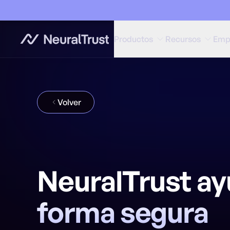
Productos
Recursos
Emp
Volver
NeuralTrust ay
forma segura