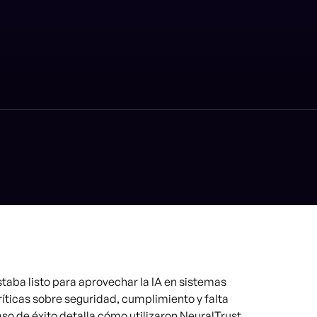
aba listo para aprovechar la IA en sistemas
ríticas sobre seguridad, cumplimiento y falta
aso de éxito detalla cómo utilizaron NeuralTrust