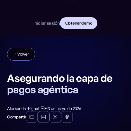
Noticias
DESARROLLADORES
🎩 NeuralTrust en Black Hat: Stand 8106
PRIMEROS PASOS
Documentación
Lee la documentación
Contacto
Iniciar sesión
Obtener demo
Descarga la guía para CISOs
GitHub
REDES SOCIALES
Volver
Asegurando la capa de
pagos agéntica
Alessandro Pignati
13 de mayo de 2026
Compartir