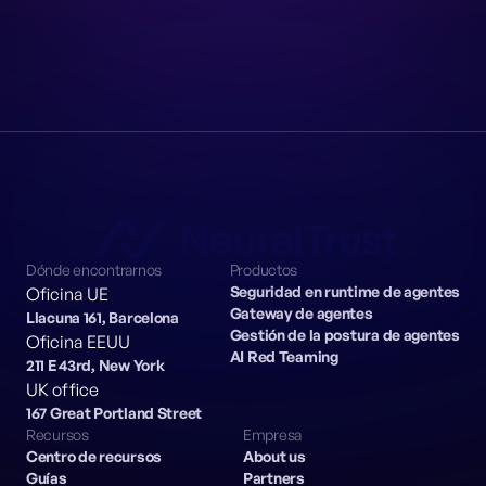
Dónde encontrarnos
Productos
Seguridad en runtime de agentes
Oficina UE
Gateway de agentes
Llacuna 161, Barcelona
Gestión de la postura de agentes
Oficina EEUU
AI Red Teaming
211 E 43rd, New York
UK office
167 Great Portland Street
Recursos
Empresa
Centro de recursos
About us
Guías
Partners