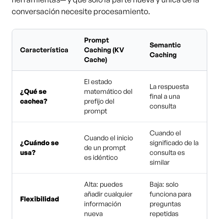
conversación necesite procesamiento.
Prompt
Semantic
Característica
Caching (KV
Caching
Cache)
El estado
La respuesta
¿Qué se
matemático del
final a una
cachea?
prefijo del
consulta
prompt
Cuando el
Cuando el inicio
¿Cuándo se
significado de la
de un prompt
usa?
consulta es
es idéntico
similar
Alta: puedes
Baja: solo
añadir cualquier
funciona para
Flexibilidad
información
preguntas
nueva
repetidas