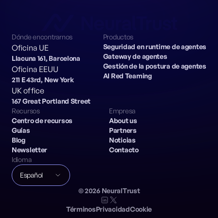
Dónde encontrarnos
Productos
Seguridad en runtime de agentes
Oficina UE
Gateway de agentes
Llacuna 161, Barcelona
Gestión de la postura de agentes
Oficina EEUU
AI Red Teaming
211 E 43rd, New York
UK office
167 Great Portland Street
Recursos
Empresa
Centro de recursos
About us
Guías
Partners
Blog
Noticias
Newsletter
Contacto
Idioma
Español
©
2026
NeuralTrust
Términos
Privacidad
Cookie