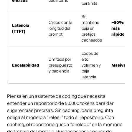
entrada
cada turno
para hits
Se
Crece con la
mantiene
~80%
Latencia
longitud del
baja en
más
(TTFT)
prompt
prefijos
rápido
cacheados
Loops de
Limitada por
alto
Escalabilidad
presupuesto
volumen y
Masiva
y paciencia
baja
latencia
Piensa en un asistente de coding que necesita
entender un repositorio de 50.000 tokens para dar
sugerencias precisas. Sin caching, cada pregunta
obliga al modelo a "releer" todo el repositorio. Con
caching, el repositorio queda "anclado" en la memoria
de trabajo del modelo. Puedes hacer docenas de