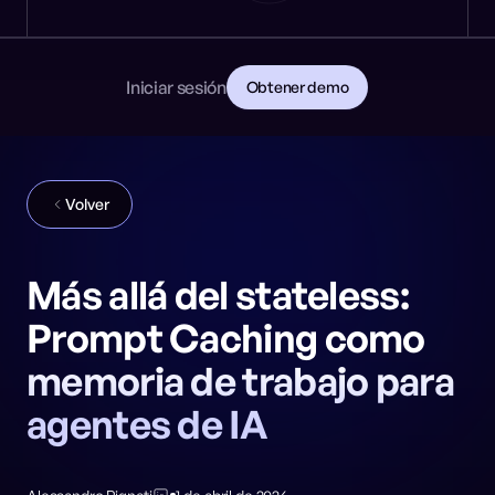
Noticias
DESARROLLADORES
🎩 NeuralTrust en Black Hat: Stand 8106
PRIMEROS PASOS
Documentación
Lee la documentación
Contacto
Iniciar sesión
Obtener demo
Descarga la guía para CISOs
GitHub
REDES SOCIALES
Volver
Más allá del stateless:
Prompt Caching como
memoria de trabajo para
agentes de IA